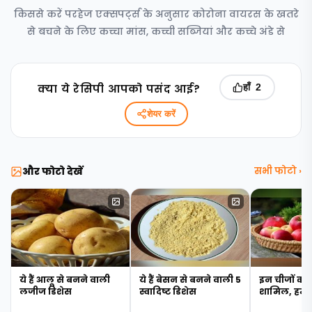
किससे करें परहेज एक्सपर्ट्स के अनुसार कोरोना वायरस के खतरे
से बचने के लिए कच्चा मांस, कच्ची सब्जियां और कच्चे अंडे से
क्‍या ये रेसिपी आपको पसंद आई?
हाँ
2
शेयर करें
और फोटो देखें
सभी फोटो ›
ये हैं आलू से बनने वाली
ये हैं बेसन से बनने वाली 5
इन चीजों को क
लजीज डिशेस
स्वादिष्ट डिशेस
शामिल, हमेशा