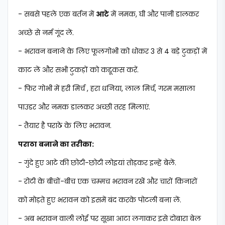
- सबसे पहले एक बर्तन में
आटे
में नमक, घी और पानी डालकर
अच्छे से नर्म गूंद लें.
- भरावन बनाने के लिए फूलगोभी को धोकर 3 से 4 बड़े टुकड़ों में
काट लें और सभी टुकड़ों को कद्दूकस करें.
- फिर गोभी में हरी मिर्च , हरा धनिया, लाल मिर्च, गरम मसाला
पाउडर और नमक डालकर अच्छी तरह मिलाएं.
- तैयार है पराठे के लिए भरावन.
पराठा बनाने का तरीका:
- गुंदे हुए आटे की छोटी-छोटी लोइयां तोड़कर इन्हें बेलें.
- रोटी के बीचों-बीच एक चम्मच भरावन रखें और चारों किनारों
को मोड़ते हुए भरावन को इसमें बंद करके पोटली बना लें.
- अब भरावन वाली लोई पर सूखा आटा लगाकर इसे दोबारा बेल