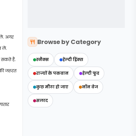
ें. अगर
Browse by Category
लें.
कते हैं.
स्‍नैक्‍स
हेल्दी ड्रिंक्स
की जरूरत
राज्‍यों के पकवान
हेल्‍दी फूड
कुछ मीठा हो जाए
नॉन वेज
सलाद
गातार