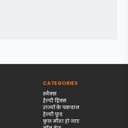
CATEGORIES
स्‍नैक्‍स
हेल्दी ड्रिंक्स
राज्‍यों के पकवान
हेल्‍दी फूड
कुछ मीठा हो जाए