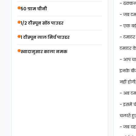
- ढक्कन 
50 ग्राम चीनी
- जब टमा
1/2 टीस्पून सोंठ पाउडर
- एक बड
- टमाटर 
1 टीस्पून लाल मिर्च पाउडर
टमाटर के
स्वादानुसार काला नमक
- आप चाह
इनके बी
नहीं होगी
- अब टमा
- इसमें
चलाते हु
- जब यह 