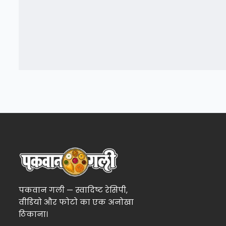
पकवान गली — स्वादिष्ट रेसिपी,
वीडियो और फोटो का एक अनोखा
ठिकाना।