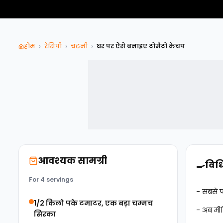
›
›
›
होम
रेसिपी
चटनी
घर पर ऐसे बनाइए टोमैटो केचप
आवश्यक सामग्री
🍳
विध
For 4 servings
- सबसे प
1/2 किलो पके टमाटर, एक बड़ा चम्मच
- अब मीड
सिरका