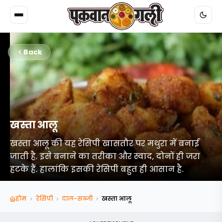
Back
खस्ता आलू
खस्ता आलू की यह रेसिपी खासतौर पर मथुरा में बनाई
जाती है. इसे बनाने का तरीका और स्वाद, दोनों ही जरा
हटके हैं. हालांकि इसकी रेसिपी बहुत ही आसान है.
›
›
›
होम
रेसिपी
दाल-सब्‍जी
खस्ता आलू