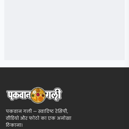
पकवान गली — स्वादिष्ट रेसिपी,
वीडियो और फोटो का एक अनोखा
ठिकाना।