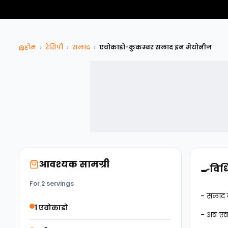
›
›
›
होम
रेसिपी
सलाद
एवोकाडो-कुकम्बर सलाद इन मेयोनीज
आवश्यक सामग्री
🍳
विध
For 2 servings
- सलाद 
1 एवोकाडो
- अब एक 