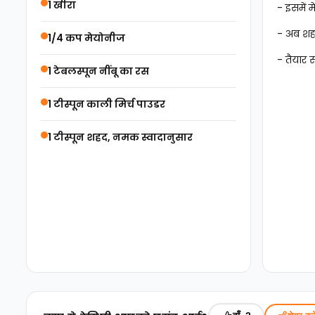
1 खीरा
- इसमें 
- अब शह
1/4 कप मेयोनीज
- तैयार 
1 टेबलस्पून नींबू का रस
1 टीस्पून काली मिर्च पाउडर
1 टीस्पून शहद, नमक स्वादानुसार