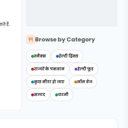
े हैं.
Browse by Category
स्‍नैक्‍स
हेल्दी ड्रिंक्स
राज्‍यों के पकवान
हेल्‍दी फूड
कुछ मीठा हो जाए
नॉन वेज
सलाद
चटनी