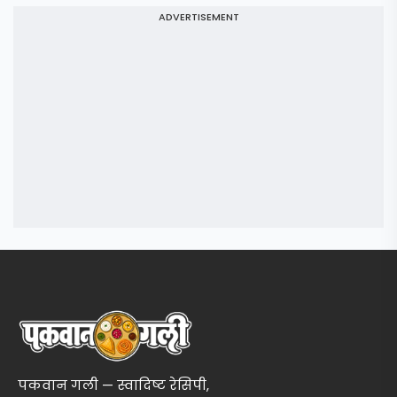
ADVERTISEMENT
पकवान गली — स्वादिष्ट रेसिपी,