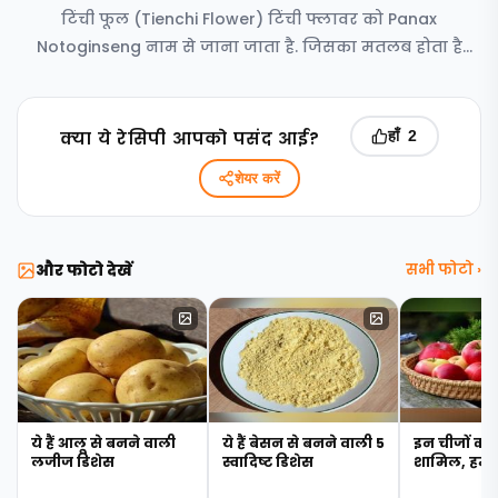
टिंची फूल (Tienchi Flower) टिंची फ्लावर को Panax
Notoginseng नाम से जाना जाता है. जिसका मतलब होता है
cure all यानी सभी
क्‍या ये रेसिपी आपको पसंद आई?
हाँ
2
शेयर करें
और फोटो देखें
सभी फोटो ›
ये हैं आलू से बनने वाली
ये हैं बेसन से बनने वाली 5
इन चीजों को क
लजीज डिशेस
स्वादिष्ट डिशेस
शामिल, हमेशा