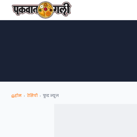
होम
रेसिपी
फूड न्‍यूज़
›
›