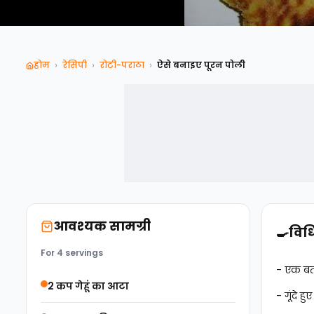
›
›
›
होम
रेसिपी
रोटी-पराठा
ऐसे बनाइए पूरन पोली
आवश्यक सामग्री
🍳
विध
For 4 servings
- एक बर्
2 कप गेहूं का आटा
- गूंदे 