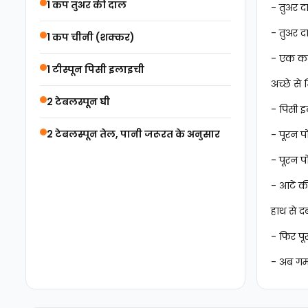
1 कप तुअर की दाल
- तुअर द
- तुअर द
1 कप चीनी (शक्कर)
- एक कढ़
1 टीस्पून पिसी इलाइची
अच्छे स
2 टेबलस्पून घी
- पिसी इ
2 टेबलस्पून तेल, पानी जरूरत के अनुसार
- पूरन प
- पूरन प
- आटें 
हाथ से द
- फिर पू
- अब गर्म