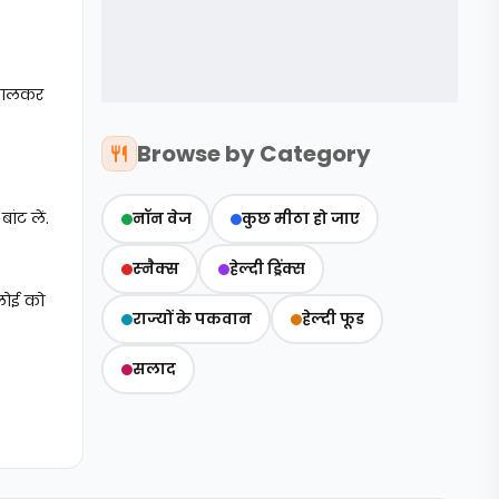
र डालकर
Browse by Category
ांट लें.
नॉन वेज
कुछ मीठा हो जाए
स्‍नैक्‍स
हेल्दी ड्रिंक्स
लोई को
राज्‍यों के पकवान
हेल्‍दी फूड
सलाद