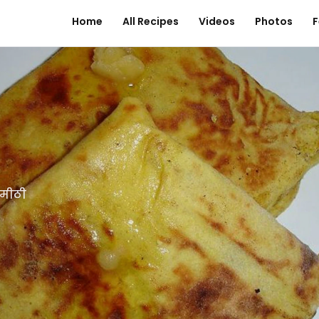
Home
All Recipes
Videos
Photos
F
-मीठी