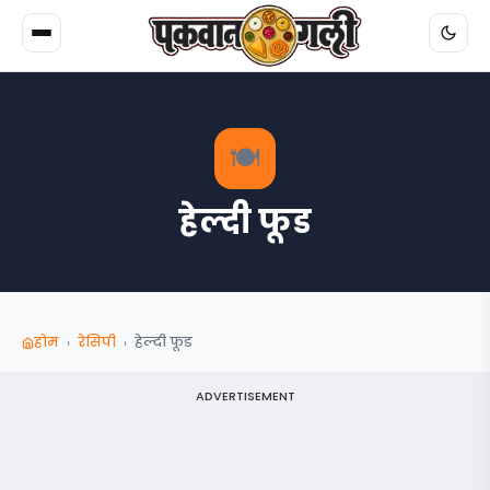
🍽️
हेल्‍दी फूड
होम
रेसिपी
हेल्‍दी फूड
›
›
ADVERTISEMENT