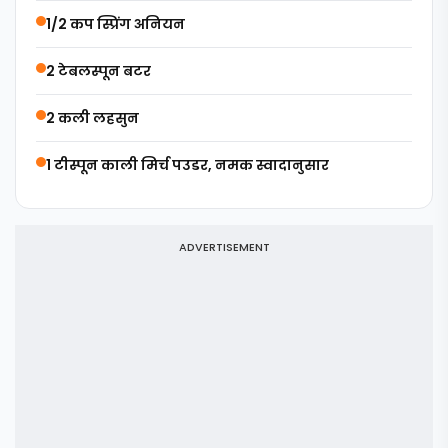
1/2 कप स्प्रिंग अनियन
2 टेबलस्पून बटर
2 कली लहसुन
1 टीस्पून काली मिर्च पउडर, नमक स्वादानुसार
ADVERTISEMENT