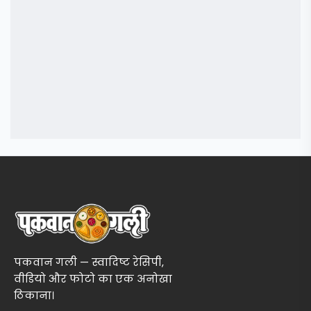
पकवान गली — स्वादिष्ट रेसिपी,
वीडियो और फोटो का एक अनोखा
ठिकाना।