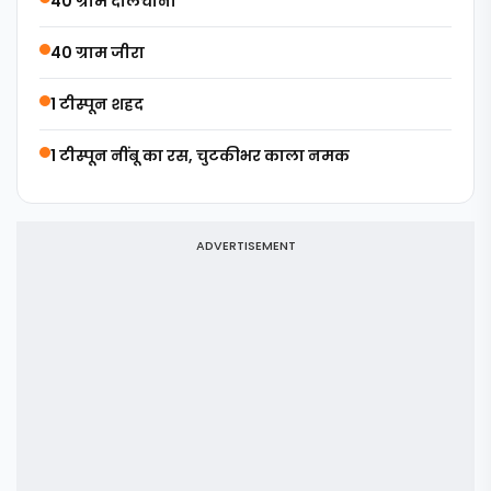
40 ग्राम दालचीनी
40 ग्राम जीरा
1 टीस्पून शहद
1 टीस्पून नींबू का रस, चुटकीभर काला नमक
ADVERTISEMENT