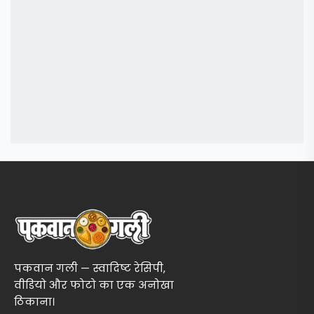
पकवान गली — स्वादिष्ट रेसिपी,
वीडियो और फोटो का एक अनोखा
ठिकाना।