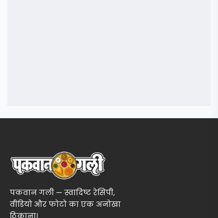
पकवान गली — स्वादिष्ट रेसिपी,
वीडियो और फोटो का एक अनोखा
ठिकाना।