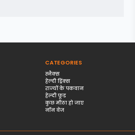
CATEGORIES
स्‍नैक्‍स
हेल्दी ड्रिंक्स
राज्‍यों के पकवान
हेल्‍दी फूड
कुछ मीठा हो जाए
नॉन वेज