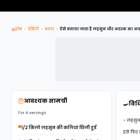
›
›
›
होम
रेसिपी
अचार
ऐसे बनाया जाता है लहसुन और अदरक का अच
आवश्यक सामग्री
🍳
विध
For 4 servings
- लहसुन 
1/2 किलो लहसुन की कलियां छिली हुई
इसे फिर म