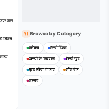
दरक वाले
Browse by Category
ये मिक्स
स्‍नैक्‍स
हेल्दी ड्रिंक्स
 ताकि
राज्‍यों के पकवान
हेल्‍दी फूड
कुछ मीठा हो जाए
नॉन वेज
सलाद