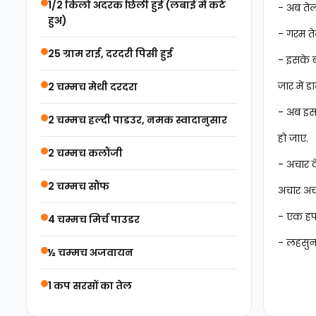
1/2 किलो अदरक छिली हुई (लबाई में कटे
- अब तेल
हुअ)
- गरम ते
25 ग्राम राई, दरदरी पिसी हुई
- इसके 
जार में डा
2 चम्मच मेथी दरदरा
- अब इस 
2 चम्मच हल्‍दी पाडउर, नमक स्वादानुसार
हो जाए.
2 चम्मच कलौंजी
- अचार क
2 चम्मच सौंफ
अचार अच्
- एक हफ्
4 चम्मच मिर्च पाउडर
- लहसुन
½ चम्‍मच अजवायन
1 कप सरसों का तेल