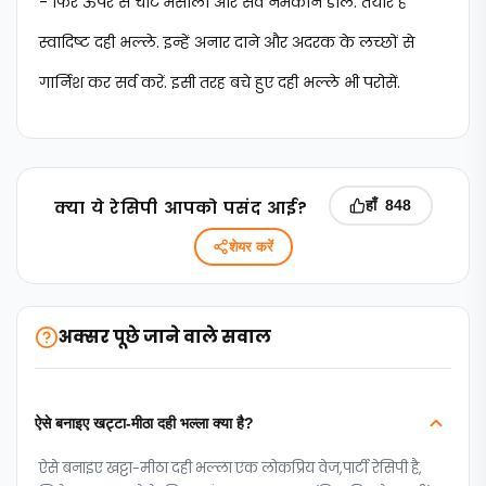
- फिर ऊपर से चाट मसाला और सेव नमकीन डालें. तैयार हैं
स्वादिष्ट दही भल्ले. इन्हें अनार दाने और अदरक के लच्छों से
गार्निश कर सर्व करें. इसी तरह बचे हुए दही भल्ले भी परोसें.
क्‍या ये रेसिपी आपको पसंद आई?
हाँ
848
शेयर करें
अक्सर पूछे जाने वाले सवाल
ऐसे बनाइए खट्टा-मीठा दही भल्ला क्या है?
ऐसे बनाइए खट्टा-मीठा दही भल्ला एक लोकप्रिय वेज,पार्टी रेसिपी है,