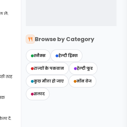
 लें.
Browse by Category
स्‍नैक्‍स
हेल्दी ड्रिंक्स
राज्‍यों के पकवान
हेल्‍दी फूड
्छी तरह
कुछ मीठा हो जाए
नॉन वेज
सलाद
नमक
ला दें.