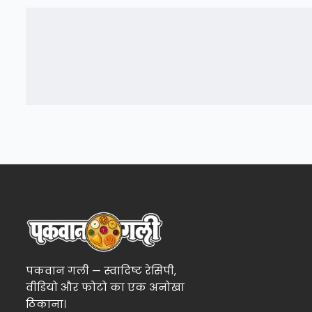
पकवान गली — स्वादिष्ट रेसिपी,
वीडियो और फोटो का एक अनोखा
ठिकाना।