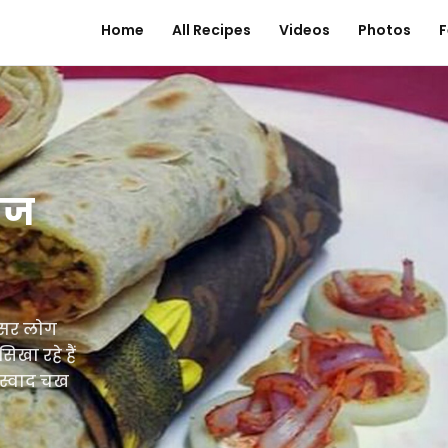
Home
All Recipes
Videos
Photos
F
वेज
क्सर लोग
खा रहे हैं
स्वाद चख