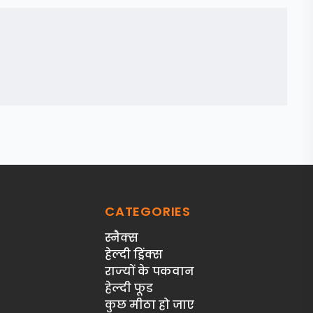
CATEGORIES
स्‍नैक्‍स
हेल्दी ड्रिंक्स
राज्‍यों के पकवान
हेल्‍दी फूड
कुछ मीठा हो जाए