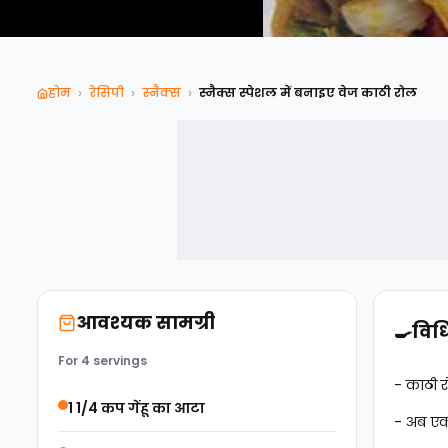
›
›
›
होम
रेसिपी
स्‍नैक्‍स
स्नैक्स स्पेशल में बनाइए वेज काठी रोल
आवश्यक सामग्री
🍳
विध
For 4 servings
- काठी र
1 1/4 कप गेंहू का आटा
- अब एक 