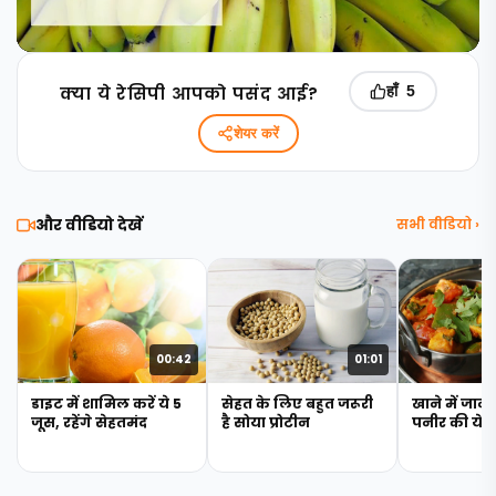
क्‍या ये रेसिपी आपको पसंद आई?
हाँ
5
शेयर करें
और वीडियो देखें
सभी वीडियो ›
00:42
01:01
डाइट में शामिल करें ये 5
सेहत के लिए बहुत जरूरी
खाने में जान 
जूस, रहेंगे सेहतमंद
है सोया प्रोटीन
पनीर की ये 