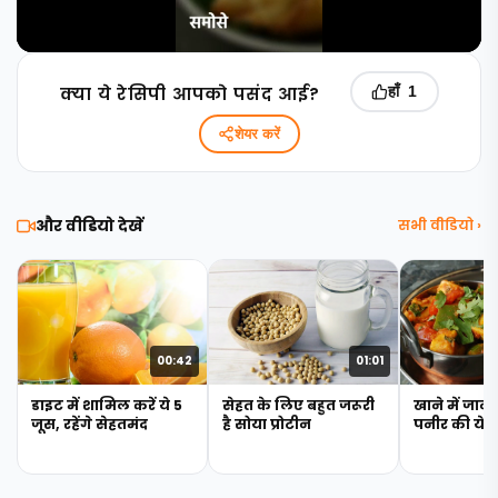
क्‍या ये रेसिपी आपको पसंद आई?
हाँ
1
शेयर करें
और वीडियो देखें
सभी वीडियो ›
00:42
01:01
डाइट में शामिल करें ये 5
सेहत के लिए बहुत जरूरी
खाने में जान 
जूस, रहेंगे सेहतमंद
है सोया प्रोटीन
पनीर की ये 