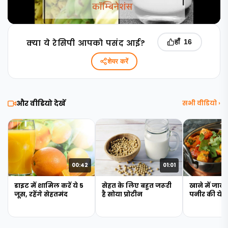
क्‍या ये रेसिपी आपको पसंद आई?
हाँ
16
शेयर करें
और वीडियो देखें
सभी वीडियो ›
00:42
01:01
डाइट में शामिल करें ये 5
सेहत के लिए बहुत जरूरी
खाने में जान 
जूस, रहेंगे सेहतमंद
है सोया प्रोटीन
पनीर की ये 