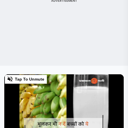
ADVERTISEMENT
0
Tap To Unmute
of
49
seconds