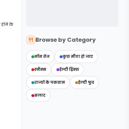
 होने के
Browse by Category
नॉन वेज
कुछ मीठा हो जाए
स्‍नैक्‍स
हेल्दी ड्रिंक्स
राज्‍यों के पकवान
हेल्‍दी फूड
सलाद