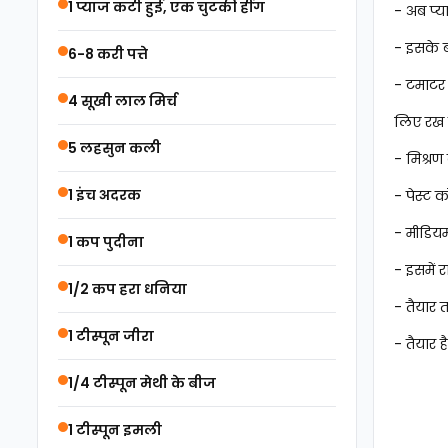
1 प्याज कटी हुई, एक चुटकी हींग
- अब प्
- इसके 
6-8 करी पत्ते
- टमाटर 
4 सूखी लाल मिर्च
लिए रख दे
5 लहसुन कली
- मिश्रण 
1 इंच अदरक
- पेस्ट 
- मीडियम
1 कप पुदीना
- इसमें 
1/2 कप हरा धनिया
- तैयार 
1 टीस्पून जीरा
- तैयार 
1/4 टीस्पून मेथी के बीज
1 टीस्पून इमली