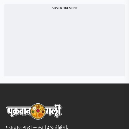
ADVERTISEMENT
पकवान गली — स्वादिष्ट रेसिपी,