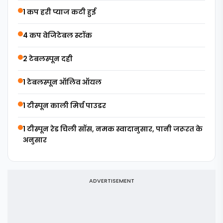
1 कप हरी प्याज कटी हुई
4 कप वेजिटेबल स्टॉक
2 टेबलस्पून दही
1 टेबलस्पून ऑलिव ऑयल
1 टीस्पून काली मिर्च पाउडर
1 टीस्पून रेड चिली सॉस, नमक स्वादानुसार, पानी जरूरत के
अनुसार
ADVERTISEMENT