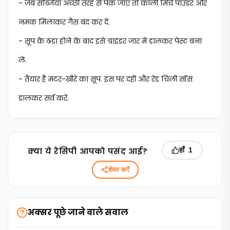
- जब सब्जियां अच्छी तरह से पक जाएं तो काली मिर्च पाउडर और
नमक मिलाकर गैस बंद कर दें.
- सूप के ठंडा होने के बाद इसे ग्राइंडर जार में डालकर पेस्ट बना
लें.
- तैयार है मटर-खीरे का सूप. इस पर दही और रेड चिली सॉस
डालकर सर्व करें.
क्‍या ये रेसिपी आपको पसंद आई?
हाँ
1
शेयर करें
अक्सर पूछे जाने वाले सवाल