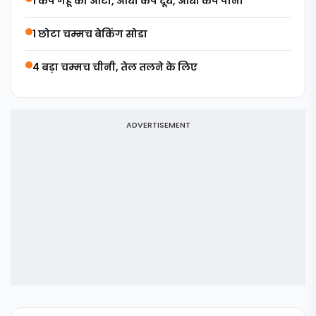
1 कप गेंहू का आटा, आधा कप दूध, आधा कप पानी
1 छोटा चम्मच बेकिंग सोडा
4 बड़ा चम्मच चीनी, तेल तलने के लिए
ADVERTISEMENT