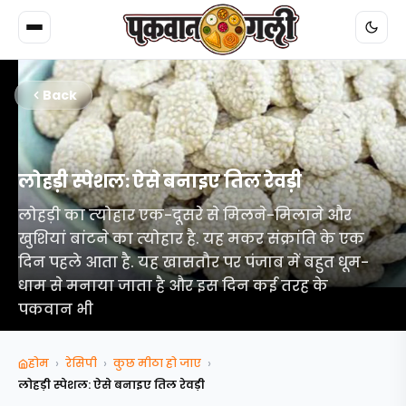
Back
लोहड़ी स्पेशल: ऐसे बनाइए तिल रेवड़ी
लोहड़ी का त्‍योहार एक-दूसरे से मिलने-मिलाने और
खुशियां बांटने का त्‍योहार है. यह मकर संक्रांति के एक
दिन पहले आता है. यह खासतौर पर पंजाब में बहुत धूम-
धाम से मनाया जाता है और इस दिन कई तरह के
पकवान भी
›
›
›
होम
रेसिपी
कुछ मीठा हो जाए
लोहड़ी स्पेशल: ऐसे बनाइए तिल रेवड़ी