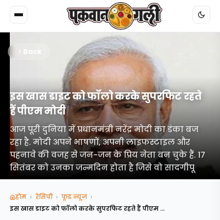
Back
इस खास डाइट को फॉलो करके सुपरफ‍िट रहते
हैं पीएम मोदी
आज पूरी दुनिया में प्रधानमंत्री नरेंद्र मोदी का डंका बज
रहा है. मोदी अपने भाषणों, अपनी लाइफस्टाइल और
पहनावे की वजह से जन-जन के प्रिय नेता बन चुके हैं. 17
सितंबर को उनका जन्मदिन होता है जिसे वो सादगीपू
›
›
›
होम
रेसिपी
फूड न्‍यूज़
इस खास डाइट को फॉलो करके सुपरफ‍िट रहते हैं पीएम मो...