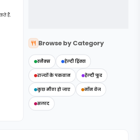
े हैं.
Browse by Category
स्‍नैक्‍स
हेल्दी ड्रिंक्स
राज्‍यों के पकवान
हेल्‍दी फूड
कुछ मीठा हो जाए
नॉन वेज
सलाद