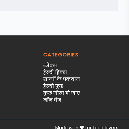
CATEGORIES
स्‍नैक्‍स
हेल्दी ड्रिंक्स
राज्‍यों के पकवान
हेल्‍दी फूड
कुछ मीठा हो जाए
नॉन वेज
Made with ❤️ for food lovers