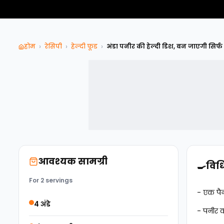
›
›
›
होम
रेसिपी
हेल्‍दी फूड
अंडा पनीर की हेल्दी डिश, बन जाएगी सिर्फ
आवश्यक सामग्री
🍳
विध
For 2 servings
- एक पैन
4 अंडे
- पनीर क