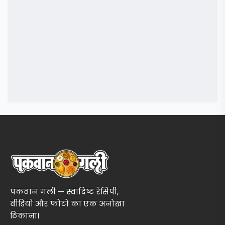
पकवान गली — स्वादिष्ट रेसिपी,
वीडियो और फोटो का एक अनोखा
ठिकाना।