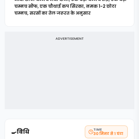
चम्मच सौंफ, एक चौथाई कप सिरका, नमक 1-2 छोटा
चम्मच, सरसों का तेल जरूरत के अनुसार
ADVERTISEMENT
TIME
🍳
विधि
30 मिनट से 1 घंटा